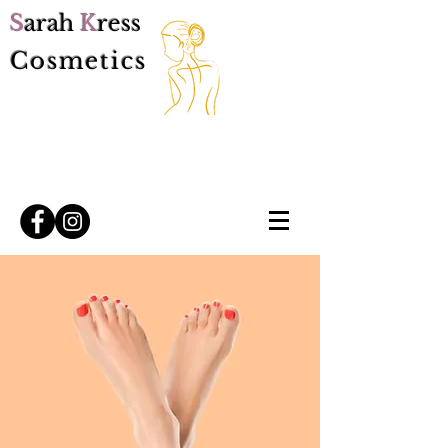
S
arah
K
ress
Cosmetics